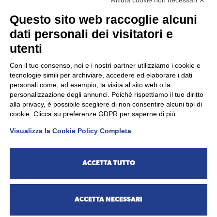
Rifiuta cookie non necessari ✕
Questo sito web raccoglie alcuni
dati personali dei visitatori e
utenti
Con il tuo consenso, noi e i nostri partner utilizziamo i cookie e
tecnologie simili per archiviare, accedere ed elaborare i dati
personali come, ad esempio, la visita al sito web o la
CONTATTI
personalizzazione degli annunci. Poiché rispettiamo il tuo diritto
alla privacy, è possibile scegliere di non consentire alcuni tipi di
cookie. Clicca su preferenze GDPR per saperne di più.
PharmaNutra S.p.A. - Via Campodavela, 1 56122 Pisa
Visualizza la Cookie Policy Completa
Telefono
+39 050 7846500
UltraMag® è un prodotto PharmaNutra S.p.A.
ACCETTA TUTTO
©
Copyright
2026 - All Rights Pharmanutra SpA.
ACCETTA NECESSARI
Informativa Contatti
|
Privacy & Cookie Policy
|