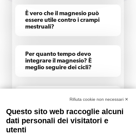
È vero che il magnesio può
essere utile contro i crampi
mestruali?
Per quanto tempo devo
integrare il magnesio? È
meglio seguire dei cicli?
Quali conseguenze può
Rifiuta cookie non necessari ✕
determinare un eccesso di
magnesio?
Questo sito web raccoglie alcuni
dati personali dei visitatori e
utenti