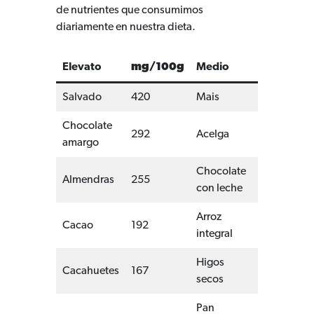
de nutrientes que consumimos
diariamente en nuestra dieta.
Elevato
mg/100g
Medio
mg/100g
Salvado
420
Mais
120
Chocolate
292
Acelga
113
amargo
Chocolate
Almendras
255
107
con leche
Arroz
Cacao
192
106
integral
Higos
Cacahuetes
167
82
secos
Pan